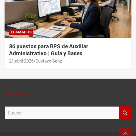
LLAMADOS
86 puestos para BPS de Auxiliar
Administrativo | Guía y Bases
21 abril 2026
Gustavo Sanz
Estadísticas
B
u
s
c
a