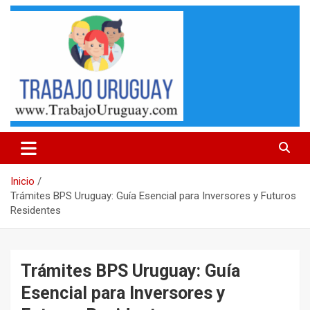
Saltar
al
contenido
Llamados laborales en Uruguay, links de empresas para
Trabajo Uruguay
postularse, consejos para currículums y mas
Inicio
Trámites BPS Uruguay: Guía Esencial para Inversores y Futuros
Residentes
Trámites BPS Uruguay: Guía
Esencial para Inversores y