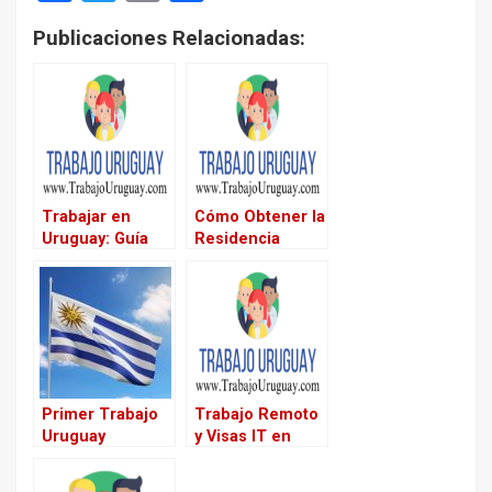
a
wi
m
h
Publicaciones Relacionadas:
ce
tt
ail
ar
b
er
e
o
o
k
Trabajar en
Cómo Obtener la
Uruguay: Guía
Residencia
para Talento,
Fiscal Uruguay:
Inversores y
Guía de Trámites
Visas
y Beneficios para
Expatriados
Primer Trabajo
Trabajo Remoto
Uruguay
y Visas IT en
Inmigrantes:
Uruguay: Guía
Guía Práctica
para Españoles y