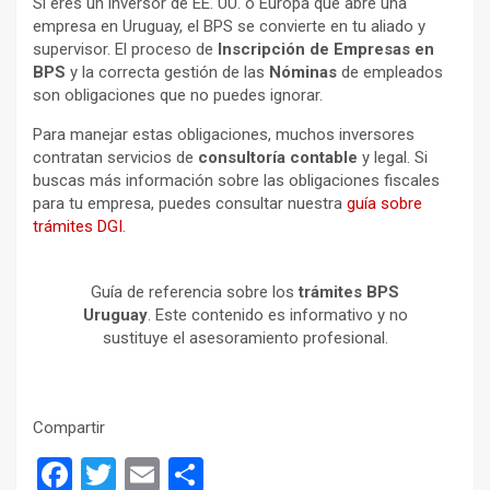
Si eres un inversor de EE. UU. o Europa que abre una
empresa en Uruguay, el BPS se convierte en tu aliado y
supervisor. El proceso de
Inscripción de Empresas en
BPS
y la correcta gestión de las
Nóminas
de empleados
son obligaciones que no puedes ignorar.
Para manejar estas obligaciones, muchos inversores
contratan servicios de
consultoría contable
y legal. Si
buscas más información sobre las obligaciones fiscales
para tu empresa, puedes consultar nuestra
guía sobre
trámites DGI
.
Guía de referencia sobre los
trámites BPS
Uruguay
. Este contenido es informativo y no
sustituye el asesoramiento profesional.
Compartir
F
T
E
S