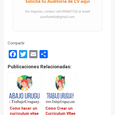
Solicitá tu Auditoría de CV aquí
For inquiries, contact cell 099467726 or email
sanzfontela@gmail.com.
Compartir
F
T
E
S
a
wi
m
h
Publicaciones Relacionadas:
ce
tt
ail
ar
b
er
e
o
o
k
Como hacer un
Cómo Crear un
curriculum vitae
Currículum VItae