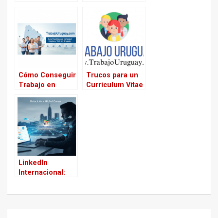
(CV) Moderno y
Efectivo en 2025
Cómo Conseguir
Trucos para un
Trabajo en
Curriculum Vitae
Uruguay
exitoso
LinkedIn
Internacional:
Cómo atraer
reclutadores del
exterior
Navegación