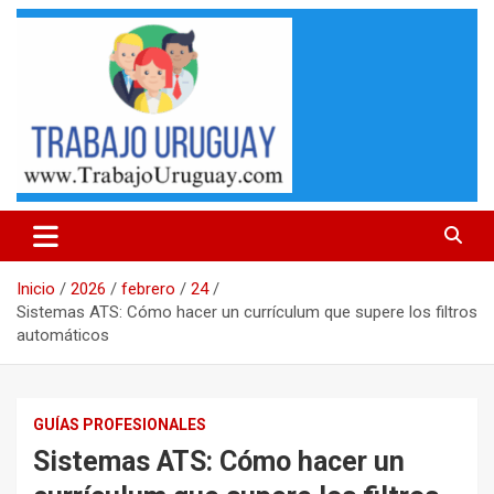
Saltar
al
contenido
Llamados laborales en Uruguay, links de empresas para
Trabajo Uruguay
postularse, consejos para currículums y mas
Inicio
2026
febrero
24
Sistemas ATS: Cómo hacer un currículum que supere los filtros
automáticos
GUÍAS PROFESIONALES
Sistemas ATS: Cómo hacer un