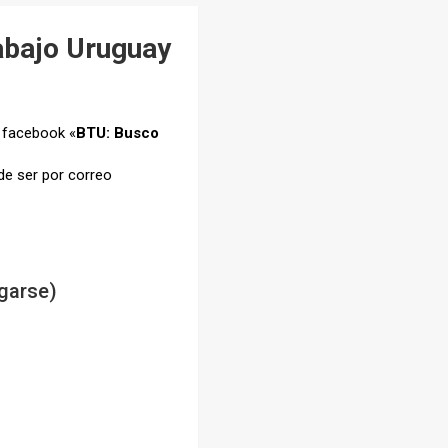
abajo Uruguay
n facebook «
BTU: Busco
de ser por correo
garse)